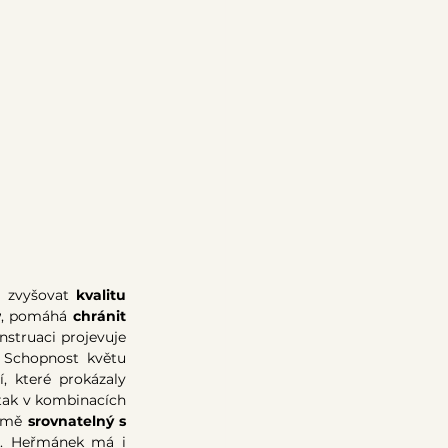
a zvyšovat 
kvalitu 
v
, pomáhá 
chránit 
nstruaci projevuje 
. Schopnost květu 
 které prokázaly 
tak v kombinacích 
jmě 
srovnatelný s 
). Heřmánek má i 