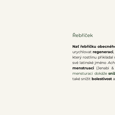
Řebříček 
Nať řebříčku obecnéh
urychlovat 
regeneraci
,
který rostlinu přikládal
své latinské jméno 
Achi
menstruaci 
(Jenabi &
mensturaci dokáže 
sni
také snížit 
bolestivost 
a