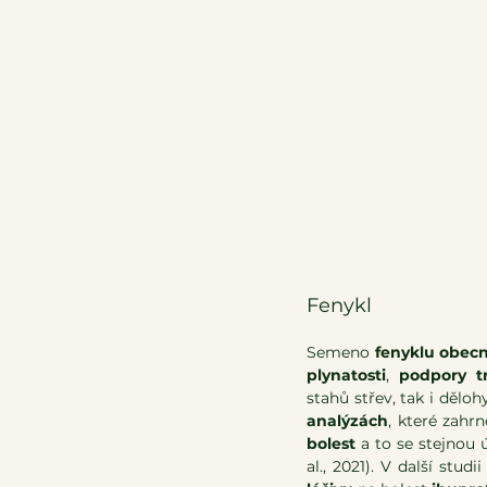
Fenykl 
Semen
o 
fenyklu obec
plynatosti
, 
podpory t
stahů střev, tak i děl
analýzách
, které zahr
bolest
 a to se stejnou 
al., 2021). V další stu