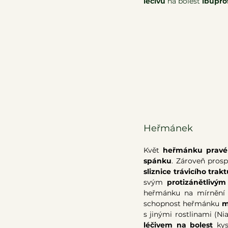
léčivu
 na bolest 
ibupro
Heřmánek
Květ 
heřmánku pravé
spánku
. Zároveň prosp
sliznice trávicího trak
svým 
protizánětlivý
heřmánku na mírnění m
schopnost heřmánku 
m
s jinými rostlinami (Ni
léčivem na bolest 
ky