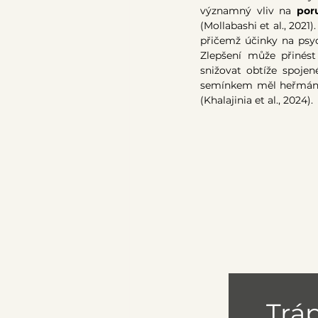
významný vliv na 
por
(Mollabashi et al., 2021)
přičemž účinky na psyc
Zlepšení může přinés
snižovat obtíže spojen
semínkem měl heřmáne
(Khalajinia et al., 2024).
Tráp