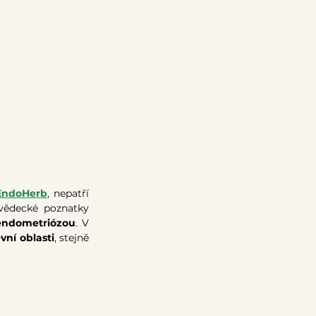
EndoHerb
, nepatří 
vědecké poznatky 
endometriózou
. V 
vní oblasti
, stejně 