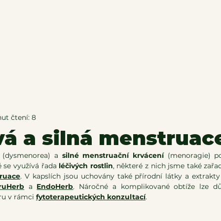
shop
Konzultace
Události
Blog
O nás
Odstoupení od
ut čtení: 8
vá a silná menstruac
 (dysmenorea) a 
silné menstruační krvácení
ě se využívá řada 
léčivých rostlin
, některé z nich jsme také zařadi
ruace
. V kapslích jsou uchovány také přírodní látky a extrakty 
ruHerb
 a 
EndoHerb
. Náročné a komplikované obtíže lze dů
ru v rámci 
fytoterapeutických konzultací
. 