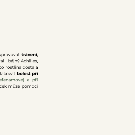
upravovat 
trávení
, 
l i bájný Achilles, 
o rostlina dostala 
lačovat 
bolest při 
efenamové) a při 
říček může pomoci 