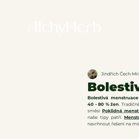
E-
věda i tradice
Jindřich Čech
Min
Bolesti
Bolestivá menstruace
40 - 80 % žen
. Tradičn
směsi 
Poklidná menst
naše tipy patří 
Menst
navrhnout řešení na mí