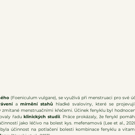
ného
 (Foeniculum vulgare), se využívá při menstruaci pro své ú
rávení
 a 
mírnění stahů
 hladké svaloviny, které se projevuj
ohy zmítané menstruačními křečemi. Účinek fenyklu byl hodnocen
novaly řadu 
klinických studií
. Práce prokázaly, že fenykl pomáh
účinností jako léčivo na bolest kys. mefenamová (Lee et al., 202
dii byla účinnost na potlačení bolesti kombinace fenyklu a vitam