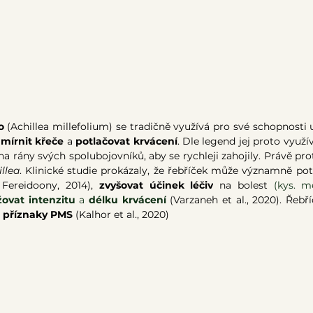
o 
(Achillea millefolium)
se tradičně využívá pro své schopnosti 
 
mírnit křeče
 a 
potlačovat krvácení
. Dle legend jej proto využíva
 na rány svých spolubojovníků, aby se rychleji zahojily. Právě prot
llea
. Klinické studie prokázaly, že řebříček může významně pot
 Fereidoony, 2014), 
zvyšovat účinek léčiv
 na bolest 
(kys. m
žovat intenzitu
 a 
délku krvácení
(Varzaneh et al., 2020). Řeb
 příznaky PMS
 (Kalhor et al., 2020)