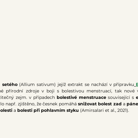
u
setého 
(Allium sativum) jejíž extrakt se nachází v přípravku
né přírodní zdroje v boji s bolestivou menstruací, tak nové 
žitečný zejm. v případech 
bolestivé menstruace
 související s 
ylo např. zjištěno, že česnek pomáhá
 snižovat bolest zad
 a
 páne
lesti 
a 
bolesti při pohlavním styku
 (Amirsalari et al., 2021).