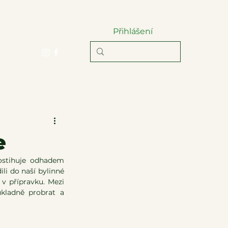
Přihlášení
 smlouvy
e
 (menoragie) postihuje odhadem    
li do naší bylinné 
v přípravku. Mezi 
kladně probrat a 