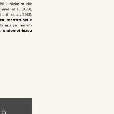
ší klinická studie 
alesi et al., 2019), 
harifi et al., 2013). 
ost menstruací
 a 
mbinaci se lněným 
s 
endometriózou 
á 