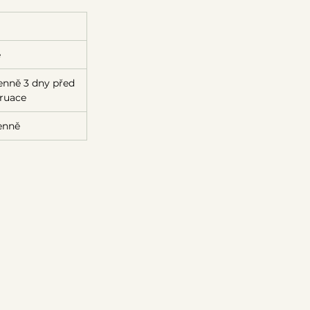
 
denně 3 dny před 
ruace
denně