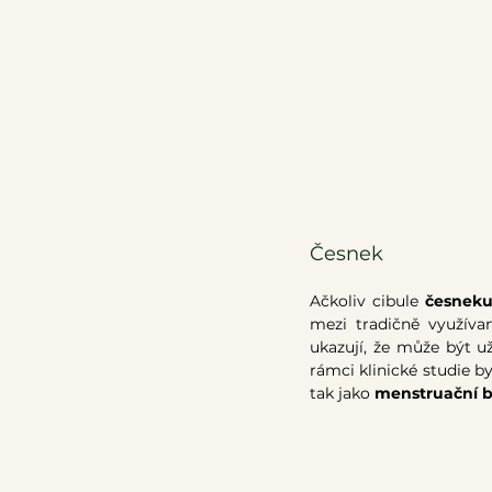
Česnek 
Ačkoliv cibule
 česnek
mezi tradičně využíva
ukazují, že může být u
rámci klinické studie b
tak jako
 menstruační bo