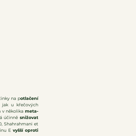
činky na p
otlačení 
í jak u křečových 
 v několika 
meta-
á účinně 
snižovat
0, Shahrahmani et 
inu E 
vyšší oproti