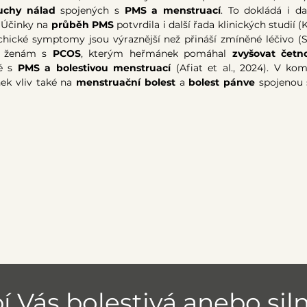
uchy nálad
 spojených s
 PMS a menstruací
. To
dokládá i dal
. Účinky na 
průběh PMS 
potvrdila i další řada klinických studií (Kh
hické symptomy jsou výraznější než přináší zmíněné léčivo
(S
t ženám s 
PCOS
, kterým heřmánek
pomáhal 
zvyšovat četn
é s 
PMS a bolestivou menstruací
 (Afiat et al., 2024). V ko
k vliv také na 
menstruační bolest
 a 
bolest pánve
 spojenou 
í Vás bolestivá anebo siln