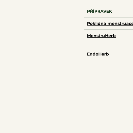
PŘÍPRAVEK
Poklidná menstruac
MenstruHerb
EndoHerb