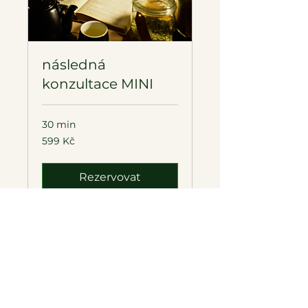
následná
konzultace MINI
30 min
599
599 Kč
českých
korun
Rezervovat
Prozkoumat plány