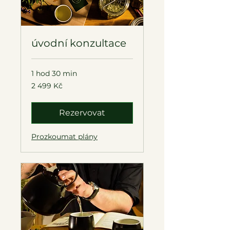
úvodní konzultace
1 hod 30 min
2 499
2 499 Kč
českých
korun
Rezervovat
Prozkoumat plány