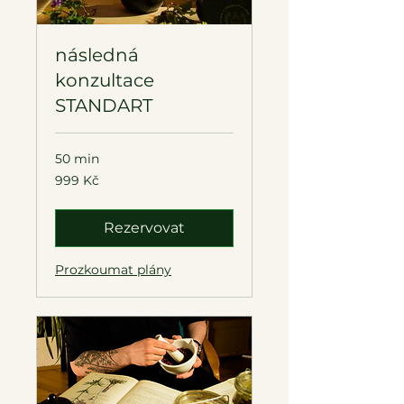
následná
konzultace
STANDART
50 min
999
999 Kč
českých
korun
Rezervovat
Prozkoumat plány