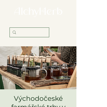
věda i tradice
Východočeské
farmářské trhy v