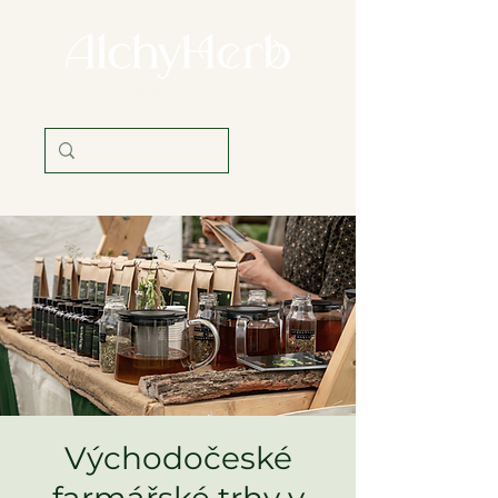
věda i tradice
Východočeské
farmářské trhy v