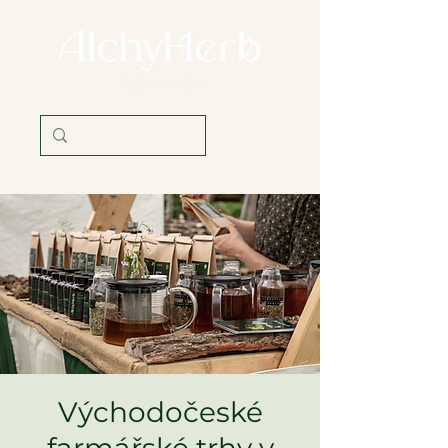
věda i tradice
Východočeské
farmářské trhy v