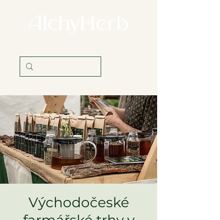
věda i tradice
Východočeské
farmářské trhy v