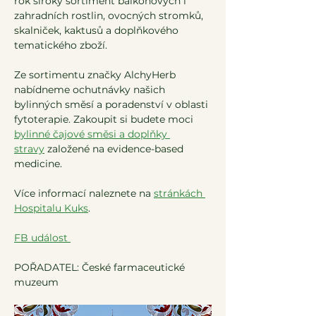
rok široký sortiment balkónových i 
zahradních rostlin, ovocných stromků, 
skalniček, kaktusů a doplňkového 
tematického zboží.
Ze sortimentu značky AlchyHerb 
nabídneme ochutnávky našich 
bylinných směsí a poradenství v oblasti 
fytoterapie. Zakoupit si budete moci 
bylinné čajové směsi a doplňky 
stravy
 založené na evidence-based 
medicine. 
Více informací naleznete na 
stránkách 
Hospitalu Kuks
.
FB událost 
POŘADATEL: České farmaceutické 
muzeum