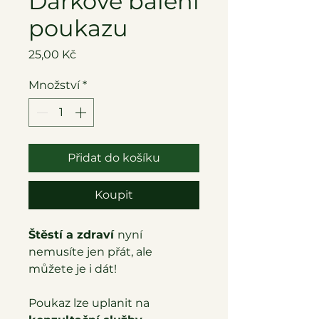
Dárkové balení
poukazu
Cena
25,00 Kč
Množství
*
Přidat do košíku
Koupit
Štěstí a zdraví
nyní
nemusíte jen přát, ale
můžete je i dát!
Poukaz lze uplanit na