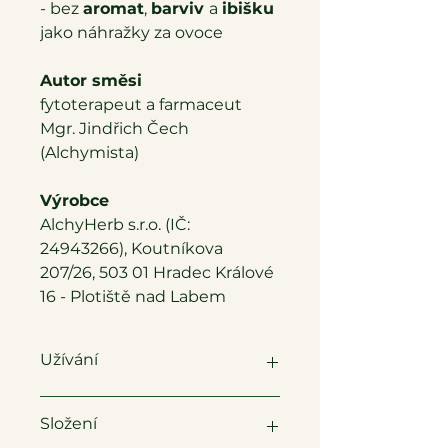
- bez
aromat
,
barviv
a
ibišku
jako náhražky za ovoce
Autor směsi
fytoterapeut a farmaceut
Mgr. Jindřich Čech
(Alchymista)
Výrobce
AlchyHerb s.r.o. (IČ:
24943266), Koutníkova
207/26, 503 01 Hradec Králové
16 - Plotiště nad Labem
Užívání
Příprava
Složení
Dávkujte 1 polévkovou lžíci (≈