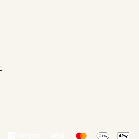
t
AlchyHerb s.r.o., IČ: 24943266, DIČ: CZ24943266
,
©2026 vytvořil AlchyHerb s.r.o.,
pracovní pozice
,
VOP
,
GDPR