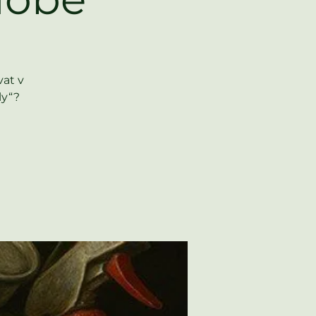
vat v
ly“?