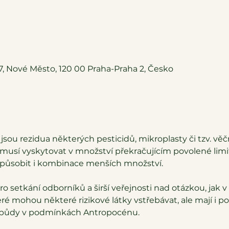
37, Nové Město, 120 00 Praha-Praha 2, Česko
o jsou rezidua některých pesticidů, mikroplasty či tzv. věč
musí vyskytovat v množství překračujícím povolené limit
 působit i kombinace menších množství.
pro setkání odborníků a širší veřejnosti nad otázkou, jak
eré mohou některé rizikové látky vstřebávat, ale mají i pot
či půdy v podmínkách Antropocénu.