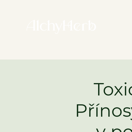
E-
věda i tradice
Toxi
Přínos
v po