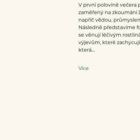
V první polovině večera 
zaměřený na zkoumání ži
napříč vědou, průmyslem
Následně představíme fot
se věnují léčivým rostlin
výjevům, které zachycují 
která…
Více