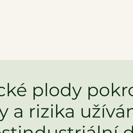
shop
Konzultace
Události
Blog
O nás
Odstoupení od
cké plody pok
y a rizika užíván
stindustriální