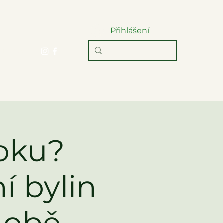
Přihlášení
 smlouvy
roku?
í bylin
 době