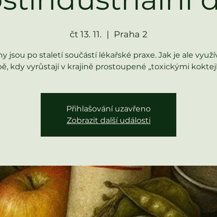
čt 13. 11.
  |  
Praha 2
ny jsou po staletí součástí lékařské praxe. Jak je ale využí
ě, kdy vyrůstají v krajině prostoupené „toxickými koktej
Přihlašování uzavřeno
Zobrazit další události