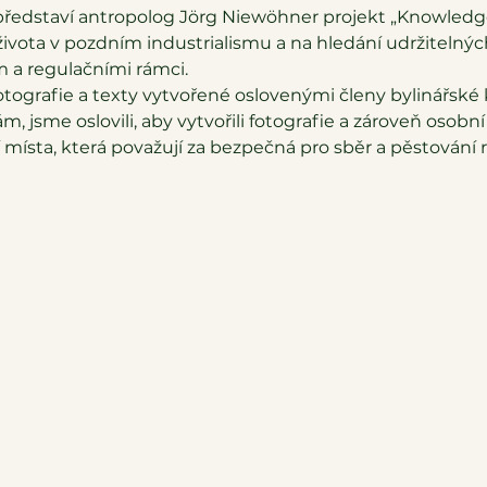
představí antropolog Jörg Niewöhner projekt „Knowledge
vota v pozdním industrialismu a na hledání udržitelnýc
 a regulačními rámci.
ografie a texty vytvořené oslovenými členy bylinářské k
ám, jsme oslovili, aby vytvořili fotografie a zároveň osob
místa, která považují za bezpečná pro sběr a pěstování ro